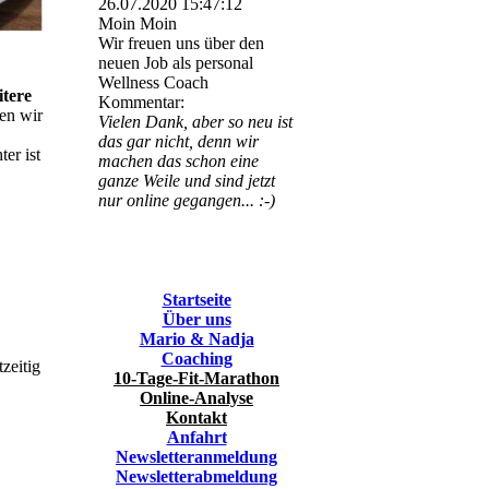
26.07.2020
15:47:12
Moin Moin
Wir freuen uns über den
neuen Job als personal
Wellness Coach
itere
Kommentar:
en wir
Vielen Dank, aber so neu ist
das gar nicht, denn wir
er ist
machen das schon eine
ganze Weile und sind jetzt
nur online gegangen... :-)
Startseite
Über uns
Mario & Nadja
Coaching
zeitig
10-Tage-Fit-Marathon
Online-Analyse
Kontakt
Anfahrt
Newsletteranmeldung
Newsletterabmeldung