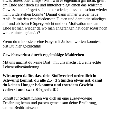
etwas Süßes oder Chips? Man will es eigentlich gar nicht, greift
am Ende aber doch zu und hinterher plagt einen das schlechte
Gewissen oder ärgert sich immer wieder, dass man schon wieder
nicht widerstehen konnte? Darauf dann immer wieder neue
Anläufe mit den verschiedensten Diäten und damit ein ständiges
auf und ab beim Körpergewicht und der Motivation und am
Ende ist man wieder da wo man angefangen hat oder sogar noch
weiter hinten gelandet?
Wenn du mindestens eine Frage mit Ja beantworten konntest,
bist Du hier goldrichtig!
Gewichtsverlust durch regelmäßige Mahlzeiten
Mit uns machst du keine Diät - mit uns machst Du eine echte
Lebensstilveränderung!
Wir sorgen dafür, dass dein Stoffwechsel ordentlich in
Schwung kommt, du alle 2,5 - 3 Stunden etwas isst, damit
du keinen Hunger bekommst und trotzdem Gewicht
verlierst und zwar Körperfett!!!
Schritt für Schritt führen wir dich an eine ausgewogene
Ernährung heran und passen gemeinsam deine Ernährung,
deinen Bedürfnissen an.